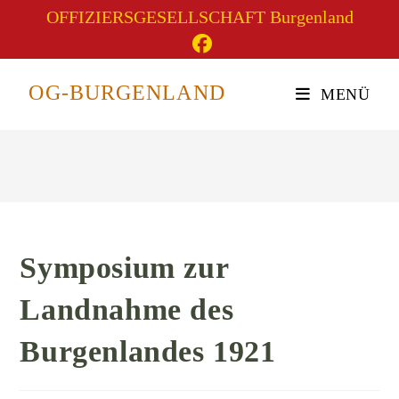
Zum
OFFIZIERSGESELLSCHAFT Burgenland
Inhalt
springen
Symposium zur
OG-BURGENLAND
MENÜ
Landnahme des
Burgenlandes 1921
Symposium zur
Landnahme des
Burgenlandes 1921