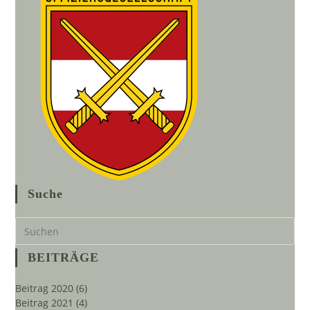
Suche
Pre
Es
to
BEITRÄGE
clo
the
Beitrag 2020
(6)
sea
Beitrag 2021
(4)