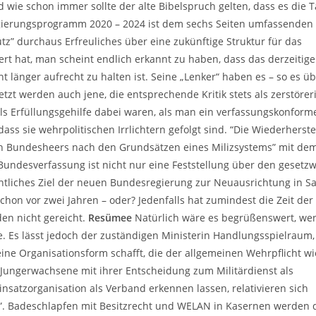
ie schon immer sollte der alte Bibelspruch gelten, dass es die T
egierungsprogramm 2020 – 2024 ist dem sechs Seiten umfassenden 
z” durchaus Erfreuliches über eine zukünftige Struktur für das
 hat, man scheint endlich erkannt zu haben, dass das derzeitige
t länger aufrecht zu halten ist. Seine „Lenker“ haben es – so es ü
etzt werden auch jene, die entsprechende Kritik stets als zerstörer
 als Erfüllungsgehilfe dabei waren, als man ein verfassungskonfor
ss sie wehrpolitischen Irrlichtern gefolgt sind. “Die Wiederherste
n Bundesheers nach den Grundsätzen eines Milizsystems” mit de
Bundesverfassung ist nicht nur eine Feststellung über den gesetz
ntliches Ziel der neuen Bundesregierung zur Neuausrichtung in S
chon vor zwei Jahren – oder? Jedenfalls hat zumindest die Zeit der
en nicht gereicht.
Resümee
Natürlich wäre es begrüßenswert, we
Es lässt jedoch der zuständigen Ministerin Handlungsspielraum, 
ine Organisationsform schafft, die der allgemeinen Wehrpflicht w
ie Jungerwachsene mit ihrer Entscheidung zum Militärdienst als
nsatzorganisation als Verband erkennen lassen, relativieren sich
”. Badeschlapfen mit Besitzrecht und WELAN in Kasernen werden 