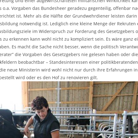
etung und einer abgewirtschafteten militärischen Wirklichkeit k
hts o.a. Vorgaben das Bundesheer geradezu gegenteilig, offenbar n
ichtet ist. Mehr als die Hälfte der Grundwehrdiener leisten darin
Ausbildung notwendig ist. Lediglich eine kleine Menge der Rekruten 
Ausbildungsziele im Widerspruch zur Forderung des Gesetzgebers 
zu erkennen kann wohl nicht zu kompliziert sein. Es wäre ganz ei
aben. Es macht die Sache nicht besser, wenn die politisch Verantw
Berater” die Vorgaben des Gesetzgebers nie gelesen haben oder die
tikfeldern beobachtbar – Standesinteressen einer politikberatenden
ie neue Ministerin wird wohl nicht nur durch ihre Erfahrungen in
bestellt wird oder es den Hof zu renovieren gilt.