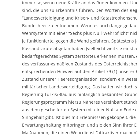
immer so, wenn neue Kräfte an das Ruder kommen. Und w
sind, die uns zu Erkenntnis führen. Den Worten des R
“Landesverteidigung und Krisen- und Katastrophenschut
Bundesheer zu entnehmen. Wenn es auch lange gedauert
Wehrsystem mit einer “Sechs plus Null-Wehrpflicht” nich
je funktionierte, gegen die Wand gefahren. Spätestens j
Kassandrarufe abgetan haben (vielleicht weil sie einst
bedarfsgerechtes System zerstörte), erkennen müssen, da
des verfassungsmäßigen Zustands des Österreichische
entsprechenden Hinweis auf den Artikel 79 (1) unserer 
Zustand unserer Heeresorganisation, sondern ein wese
militärischer Landesverteidigung. Das hatten wir doch s
Regierung Türkis/Blau aus hinlänglich bekannten Gründ
Regierungsprogramm hierzu Näheres vereinbart stünde. 
aus dem gescheiterten System mit einer Null am Ende e
Sinngehalt gibt. Ist dies mit Erlebnisssen gekoppelt, d
Erwartungshaltung mitbringen und sie den Sinn ihrer Ei
Maßnahmen, die einen Wehrdienst “attraktiver machen