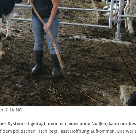
mer © LK NÖ
eues System ist gefragt, denn ein jedes ohne Null(en) kann nur bes
 dem politischen Tisch liegt, lässt Hoffnung aufkommen. Das war