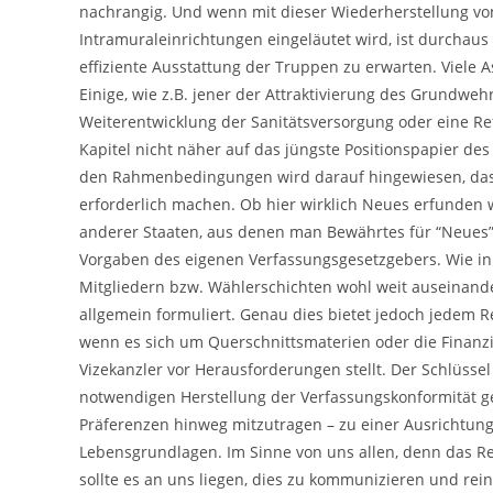
nachrangig. Und wenn mit dieser Wiederherstellung vo
Intramuraleinrichtungen eingeläutet wird, ist durchaus
effiziente Ausstattung der Truppen zu erwarten. Viele
Einige, wie z.B. jener der Attraktivierung des Grundwe
Weiterentwicklung der Sanitätsversorgung oder eine Ref
Kapitel nicht näher auf das jüngste Positionspapier d
den Rahmenbedingungen wird darauf hingewiesen, dass 
erforderlich machen. Ob hier wirklich Neues erfunden
anderer Staaten, aus denen man Bewährtes für “Neues”
Vorgaben des eigenen Verfassungsgesetzgebers. Wie in
Mitgliedern bzw. Wählerschichten wohl weit auseinande
allgemein formuliert. Genau dies bietet jedoch jedem 
wenn es sich um Querschnittsmaterien oder die Finanz
Vizekanzler vor Herausforderungen stellt. Der Schlüsse
notwendigen Herstellung der Verfassungskonformität ge
Präferenzen hinweg mitzutragen – zu einer Ausrichtun
Lebensgrundlagen. Im Sinne von uns allen, denn das Rec
sollte es an uns liegen, dies zu kommunizieren und re