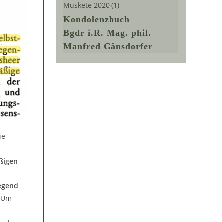
Muskete 2020
(1)
Kondolenzbuch
Bgdr i.R. Mag. phil.
Manfred Gänsdorfer
ie
ßigen
iegend
. Um
n