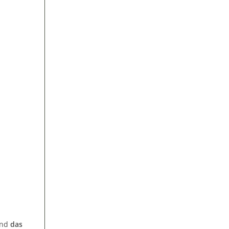
und
das