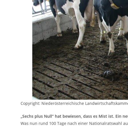
Copyright: Niederösterreichische Landwirtschaftskam
„Sechs plus Null“ hat bewiesen, dass es Mist ist. Ein n
Was nun rund 100 Tage nach einer Nationalratswahl auf