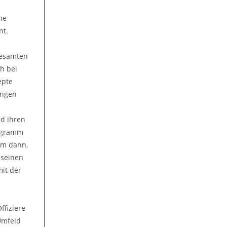
ne
nt.
 gesamten
h bei
epte
ungen
nd ihren
rogramm
em dann,
 seinen
mit der
ffiziere
Umfeld