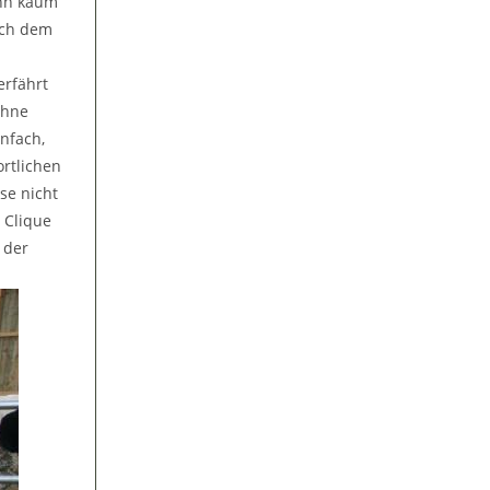
ann kaum
ach dem
erfährt
ohne
nfach,
ortlichen
se nicht
 Clique
 der