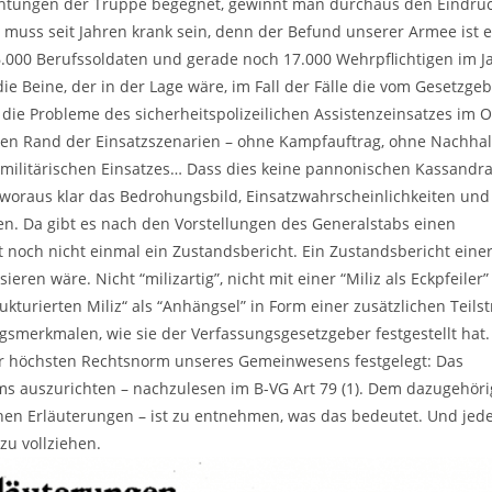
htungen der Truppe begegnet, gewinnt man durchaus den Eindruc
 muss seit Jahren krank sein, denn der Befund unserer Armee ist e
6.000 Berufssoldaten und gerade noch 17.000 Wehrpflichtigen im J
e Beine, der in der Lage wäre, im Fall der Fälle die vom Gesetzge
 die Probleme des sicherheitspolizeilichen Assistenzeinsatzes im 
ten Rand der Einsatzszenarien – ohne Kampfauftrag, ohne Nachhalt
 militärischen Einsatzes… Dass dies keine pannonischen Kassandr
, woraus klar das Bedrohungsbild, Einsatzwahrscheinlichkeiten und
n. Da gibt es nach den Vorstellungen des Generalstabs einen
t noch nicht einmal ein Zustandsbericht. Ein Zustandsbericht eine
ren wäre. Nicht “milizartig”, nicht mit einer “Miliz als Eckpfeiler
kturierten Miliz“ als “Anhängsel” in Form einer zusätzlichen Teilstr
gsmerkmalen, wie sie der Verfassungsgesetzgeber festgestellt hat.
der höchsten Rechtsnorm unseres Gemeinwesens festgelegt: Das
ms auszurichten – nachzulesen im B-VG Art 79 (1). Dem dazugehör
chen Erläuterungen – ist zu entnehmen, was das bedeutet. Und jed
zu vollziehen.