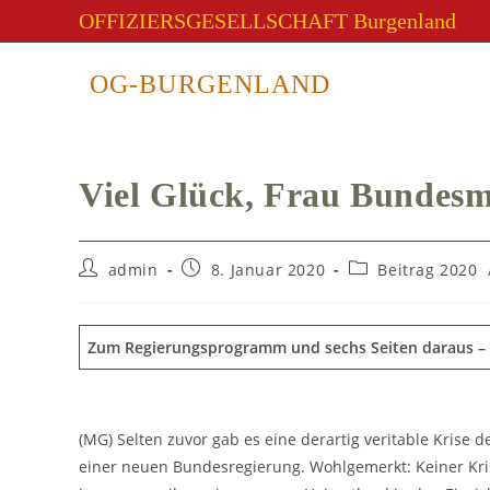
Zum
OFFIZIERSGESELLSCHAFT Burgenland
Inhalt
springen
Blog
OG-BURGENLAND
Viel Glück, Frau Bundesm
Beitrags-
Beitrag
Beitrags-
admin
8. Januar 2020
Beitrag 2020
Autor:
veröffentlicht:
Kategorie:
Zum Regierungsprogramm und sechs Seiten daraus – ei
(MG) Selten zuvor gab es eine derartig veritable Krise
einer neuen Bundesregierung. Wohlgemerkt: Keiner Kr