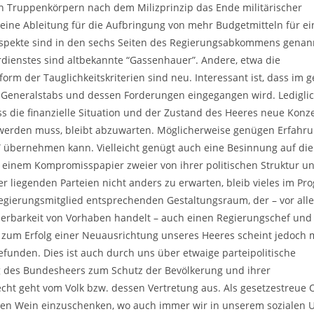
n Truppenkörpern nach dem Milizprinzip das Ende militärischer
 eine Ableitung für die Aufbringung von mehr Budgetmitteln für ei
 Aspekte sind in den sechs Seiten des Regierungsabkommens genan
hrdienstes sind altbekannte “Gassenhauer”. Andere, etwa die
orm der Tauglichkeitskriterien sind neu. Interessant ist, dass im
es Generalstabs und dessen Forderungen eingegangen wird. Lediglic
die finanzielle Situation und der Zustand des Heeres neue Konz
 werden muss, bleibt abzuwarten. Möglicherweise genügen Erfahr
 übernehmen kann. Vielleicht genügt auch eine Besinnung auf die
 einem Kompromisspapier zweier von ihrer politischen Struktur u
r liegenden Parteien nicht anders zu erwarten, bleib vieles im P
Regierungsmitglied entsprechenden Gestaltungsraum, der – vor all
ierbarkeit von Vorhaben handelt – auch einen Regierungschef und
l zum Erfolg einer Neuausrichtung unseres Heeres scheint jedoch 
funden. Dies ist auch durch uns über etwaige parteipolitische
g des Bundesheers zum Schutz der Bevölkerung und ihrer
ht geht vom Volk bzw. dessen Vertretung aus. Als gesetzestreue O
inen Wein einzuschenken, wo auch immer wir in unserem sozialen 