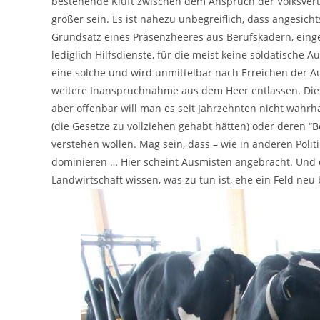
bestehende Kluft zwischen dem Anspruch der Volksvertr
größer sein. Es ist nahezu unbegreiflich, dass angesic
Grundsatz eines Präsenzheeres aus Berufskadern, einger
lediglich Hilfsdienste, für die meist keine soldatische 
eine solche und wird unmittelbar nach Erreichen der 
weitere Inanspruchnahme aus dem Heer entlassen. Dies 
aber offenbar will man es seit Jahrzehnten nicht wahrh
(die Gesetze zu vollziehen gehabt hätten) oder deren “
verstehen wollen. Mag sein, dass – wie in anderen Poli
dominieren … Hier scheint Ausmisten angebracht. Und d
Landwirtschaft wissen, was zu tun ist, ehe ein Feld neu 