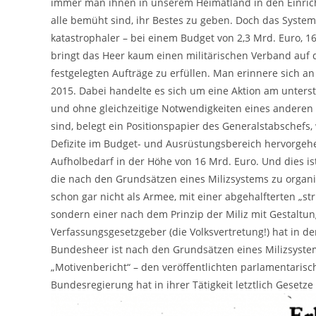
immer man ihnen in unserem Heimatland in den Einric
alle bemüht sind, ihr Bestes zu geben. Doch das System
katastrophaler – bei einem Budget von 2,3 Mrd. Euro, 1
bringt das Heer kaum einen militärischen Verband auf di
festgelegten Aufträge zu erfüllen. Man erinnere sich an
2015. Dabei handelte es sich um eine Aktion am unters
und ohne gleichzeitige Notwendigkeiten eines anderen
sind, belegt ein Positionspapier des Generalstabschefs
Defizite im Budget- und Ausrüstungsbereich hervorgehe
Aufholbedarf in der Höhe von 16 Mrd. Euro. Und dies is
die nach den Grundsätzen eines Milizsystems zu organisie
schon gar nicht als Armee, mit einer abgehalfterten „stru
sondern einer nach dem Prinzip der Miliz mit Gestaltun
Verfassungsgesetzgeber (die Volksvertretung!) hat in 
Bundesheer ist nach den Grundsätzen eines Milizsyste
„Motivenbericht“ – den veröffentlichten parlamentaris
Bundesregierung hat in ihrer Tätigkeit letztlich Gesetze 