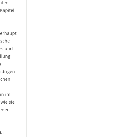
aten
Kapitel
berhaupt
ische
mes und
llung
m
widrigen
achen
nn im
wie sie
ieder
da