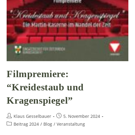
Filmpremiere:
“Kreidestaub und
Kragenspiegel”
Beitrags-
Beitrag
Klaus Gesselbauer
5. November 2024
Autor:
veröffentlicht:
Beitrags-
Beitrag 2024
/
Blog
/
Veranstaltung
Kategorie: