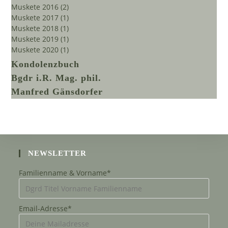
Muskete 2016
(2)
Muskete 2017
(1)
Muskete 2018
(1)
Muskete 2019
(1)
Muskete 2020
(1)
Kondolenzbuch
Bgdr i.R. Mag. phil.
Manfred Gänsdorfer
NEWSLETTER
Familienname & Vorname*
Email-Adresse*