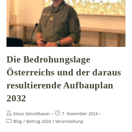
Die Bedrohungslage
Österreichs und der daraus
resultierende Aufbauplan
2032
Beitrags-
Beitrag
Klaus Gesselbauer
7. November 2024
Autor:
veröffentlicht:
Beitrags-
Blog
/
Beitrag 2024
/
Veranstaltung
Kategorie: