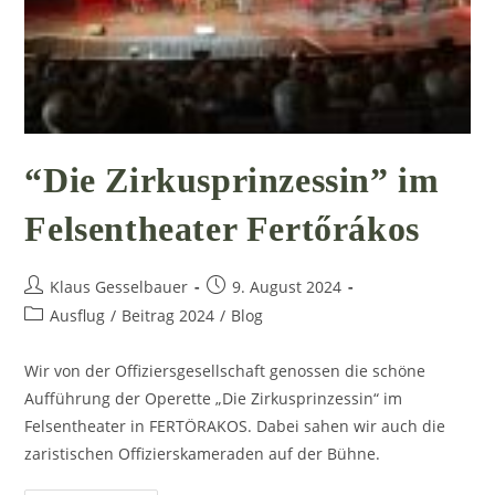
“Die Zirkusprinzessin” im
Felsentheater Fertőrákos
Beitrags-
Beitrag
Klaus Gesselbauer
9. August 2024
Autor:
veröffentlicht:
Beitrags-
Ausflug
/
Beitrag 2024
/
Blog
Kategorie:
Wir von der Offiziersgesellschaft genossen die schöne
Aufführung der Operette „Die Zirkusprinzessin“ im
Felsentheater in FERTÖRAKOS. Dabei sahen wir auch die
zaristischen Offizierskameraden auf der Bühne.