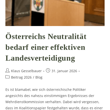
Österreichs Neutralität
bedarf einer effektiven
Landesverteidigung
Beitrags-
Beitrag
Klaus Gesselbauer
31. Januar 2026
Autor:
veröffentlicht:
Beitrags-
Beitrag 2026
/
Blog
Kategorie:
Es ist blamabel, wie sich österreichische Politiker
angesichts des nahezu einstimmigen Ergebnisses der
Wehrdienstkommission verhalten. Dabei wird vergessen,
dass im Koalitionspapier festgehalten wurde, dass es einer