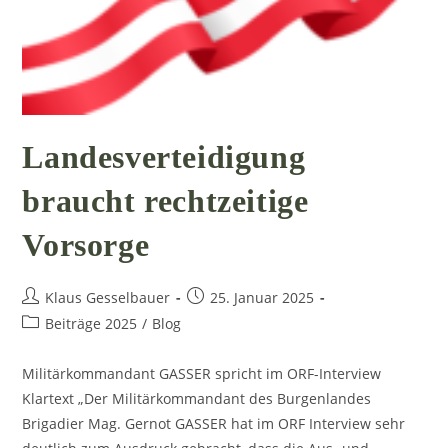
Landesverteidigung
braucht rechtzeitige
Vorsorge
Beitrags-
Beitrag
Klaus Gesselbauer
25. Januar 2025
Autor:
veröffentlicht:
Beitrags-
Beiträge 2025
/
Blog
Kategorie:
Militärkommandant GASSER spricht im ORF-Interview
Klartext „Der Militärkommandant des Burgenlandes
Brigadier Mag. Gernot GASSER hat im ORF Interview sehr