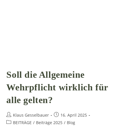
Wir
Sie
Gehört?
Soll die Allgemeine
Wehrpflicht wirklich für
alle gelten?
Beitrags-
Beitrag
Klaus Gesselbauer
16. April 2025
Autor:
veröffentlicht:
Beitrags-
BEITRÄGE
/
Beiträge 2025
/
Blog
Kategorie: