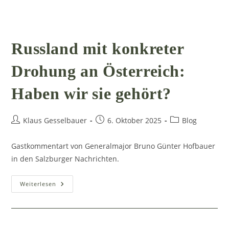
Russland mit konkreter
Drohung an Österreich:
Haben wir sie gehört?
Beitrags-
Beitrag
Beitrags-
Klaus Gesselbauer
6. Oktober 2025
Blog
Autor:
veröffentlicht:
Kategorie:
Gastkommentart von Generalmajor Bruno Günter Hofbauer
in den Salzburger Nachrichten.
Russland
Weiterlesen
Mit
Konkreter
Drohung
An
Österreich:
Haben