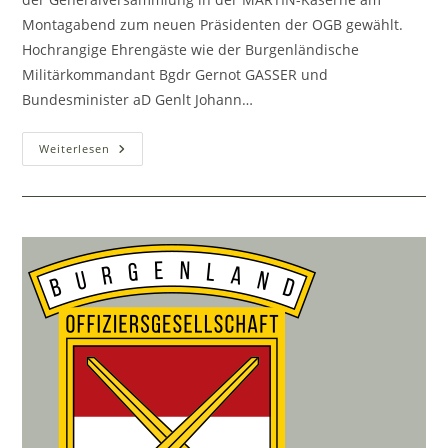
Montagabend zum neuen Präsidenten der OGB gewählt.
Hochrangige Ehrengäste wie der Burgenländische
Militärkommandant Bgdr Gernot GASSER und
Bundesminister aD Genlt Johann…
Die
Weiterlesen
Offiziersgesellschaft
Burgenland
Hat
Einen
Neuen
Vorstand