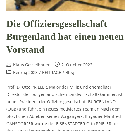
Die Offiziersgesellschaft
Burgenland hat einen neuen
Vorstand
Beitrags-
Beitrag
Klaus Gesselbauer
2. Oktober 2023
Autor:
veröffentlicht:
Beitrags-
Beitrag 2023
/
BEITRÄGE
/
Blog
Kategorie:
Prof. DI Otto PRIELER, Major der Miliz und ehemaliger
Direktor der burgenländischen Landwirtschaftskammer, ist
neuer Präsident der Offiziersgesellschaft BURGENLAND
(OGB) und führt ein neues motiviertes Team an.Nach dem
plötzlichen Ableben seines Vorgängers, Brigadier Manfred
GÄNSDORFER wurde der EISENSTÄDTER Otto PRIELER bei
der Generalversammlung in der MARTIN-Kaserne am