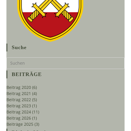
Suche
Pre
Es
to
BEITRÄGE
clo
the
Beitrag 2020
(6)
sea
Beitrag 2021
(4)
pan
Beitrag 2022
(5)
Beitrag 2023
(1)
Beitrag 2024
(11)
Beitrag 2026
(1)
Beiträge 2025
(3)