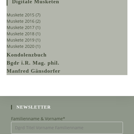
Digitale Musketen
Muskete 2015
(7)
Muskete 2016
(2)
Muskete 2017
(1)
Muskete 2018
(1)
Muskete 2019
(1)
Muskete 2020
(1)
Kondolenzbuch
Bgdr i.R. Mag. phil.
Manfred Gänsdorfer
NEWSLETTER
Familienname & Vorname*