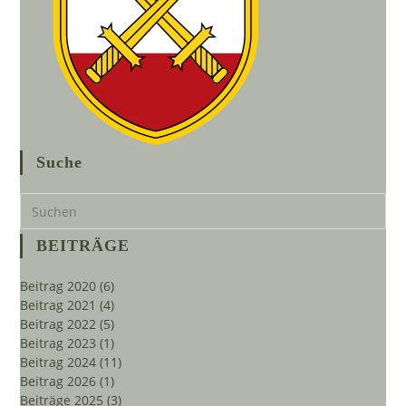
Suche
Pre
Es
to
BEITRÄGE
clo
the
Beitrag 2020
(6)
sea
Beitrag 2021
(4)
pan
Beitrag 2022
(5)
Beitrag 2023
(1)
Beitrag 2024
(11)
Beitrag 2026
(1)
Beiträge 2025
(3)