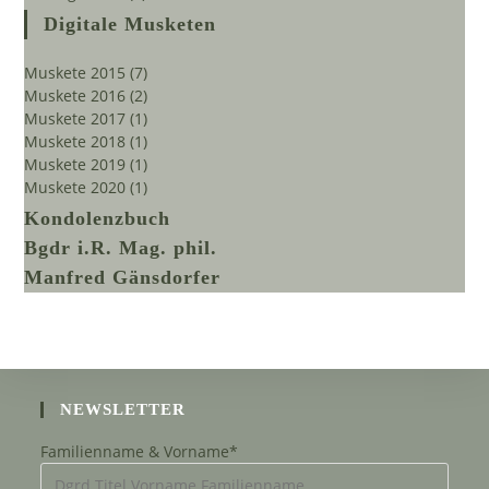
Digitale Musketen
Muskete 2015
(7)
Muskete 2016
(2)
Muskete 2017
(1)
Muskete 2018
(1)
Muskete 2019
(1)
Muskete 2020
(1)
Kondolenzbuch
Bgdr i.R. Mag. phil.
Manfred Gänsdorfer
NEWSLETTER
Familienname & Vorname*