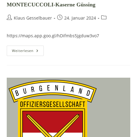
MONTECUCCOLI-Kaserne Güssing
Beitrags-
Beitrag
Beitrags-
Klaus Gesselbauer
24. Januar 2024
Autor:
veröffentlicht:
Kategorie:
https://maps.app.goo.gl/hDifmbs5jgduw3vo7
MONTECUCCOLI-
Weiterlesen
Kaserne
Güssing