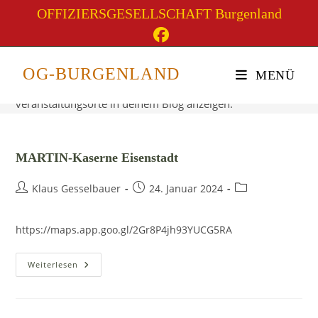
Zum
OFFIZIERSGESELLSCHAFT Burgenland
Inhalt
springen
Veranstaltungsorte
OG-BURGENLAND
MENÜ
veranstaltungsorte in deinem Blog anzeigen.
MARTIN-Kaserne Eisenstadt
Beitrags-
Beitrag
Beitrags-
Klaus Gesselbauer
24. Januar 2024
Autor:
veröffentlicht:
Kategorie:
https://maps.app.goo.gl/2Gr8P4jh93YUCG5RA
MARTIN-
Weiterlesen
Kaserne
Eisenstadt