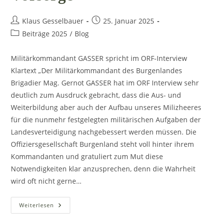
Beitrags-
Beitrag
Klaus Gesselbauer
25. Januar 2025
Autor:
veröffentlicht:
Beitrags-
Beiträge 2025
/
Blog
Kategorie:
Militärkommandant GASSER spricht im ORF-Interview
Klartext „Der Militärkommandant des Burgenlandes
Brigadier Mag. Gernot GASSER hat im ORF Interview sehr
deutlich zum Ausdruck gebracht, dass die Aus- und
Weiterbildung aber auch der Aufbau unseres Milizheeres
für die nunmehr festgelegten militärischen Aufgaben der
Landesverteidigung nachgebessert werden müssen. Die
Offiziersgesellschaft Burgenland steht voll hinter ihrem
Kommandanten und gratuliert zum Mut diese
Notwendigkeiten klar anzusprechen, denn die Wahrheit
wird oft nicht gerne…
Landesverteidigung
Weiterlesen
Braucht
Rechtzeitige