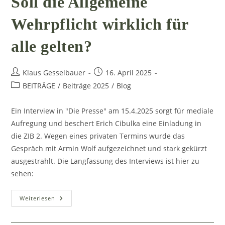
Soll die Allgemeine
Wehrpflicht wirklich für
alle gelten?
Beitrags-
Beitrag
Klaus Gesselbauer
16. April 2025
Autor:
veröffentlicht:
Beitrags-
BEITRÄGE
/
Beiträge 2025
/
Blog
Kategorie:
Ein Interview in "Die Presse" am 15.4.2025 sorgt für mediale
Aufregung und beschert Erich Cibulka eine Einladung in
die ZIB 2. Wegen eines privaten Termins wurde das
Gespräch mit Armin Wolf aufgezeichnet und stark gekürzt
ausgestrahlt. Die Langfassung des Interviews ist hier zu
sehen:
Soll
Weiterlesen
Die
Allgemeine
Wehrpflicht