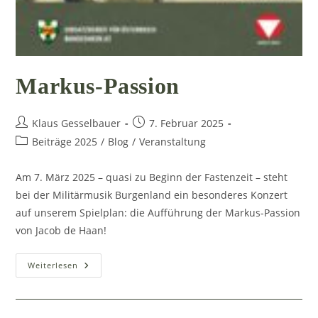
Markus-Passion
Beitrags-
Beitrag
Klaus Gesselbauer
7. Februar 2025
Autor:
veröffentlicht:
Beitrags-
Beiträge 2025
/
Blog
/
Veranstaltung
Kategorie:
Am 7. März 2025 – quasi zu Beginn der Fastenzeit – steht
bei der Militärmusik Burgenland ein besonderes Konzert
auf unserem Spielplan: die Aufführung der Markus-Passion
von Jacob de Haan!
Markus-
Weiterlesen
Passion