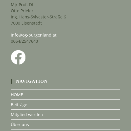
Mjr Prof. DI
Otto Prieler
Ing. Hans-Sylvester-Straße 6
7000 Eisenstadt
info@og-burgenland.at
0664/2547640
NAVIGATION
HOME
Beiträge
Mitglied werden
Über uns